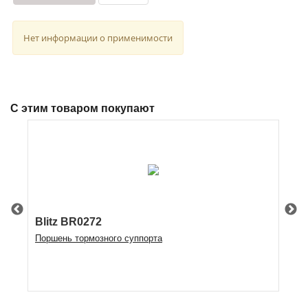
Нет информации о применимости
С этим товаром покупают
Blitz BR0272
Fe
Поршень тормозного суппорта
По