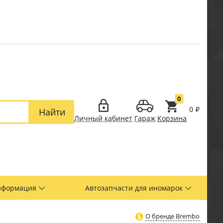
0
0
₽
Найти
Личный кабинет
Гараж
Корзина
нформация
Автозапчасти для иномарок
О бренде Brembo