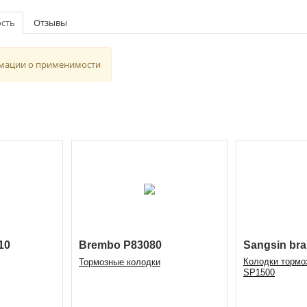
сть
Отзывы
мации о применимости
10
Brembo P83080
Sangsin br
Колодки тормо
Тормозные колодки
SP1500