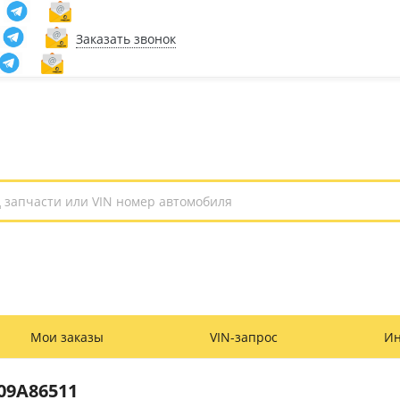
Заказать звонок
Мои заказы
VIN-запрос
И
09A86511