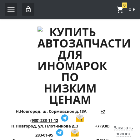
0
0
₽
Н.Новгород, ш. Сормовское д.13А
+7
(930) 283-11-12
Н.Новгород, ул. Плотникова д.3
+7 (930)
Заказать
звонок
283-01-95