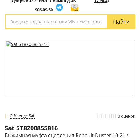
Дзержинск, пр-т. Ленина д.46
+7 (904)
906-09-50
Найти
О бренде Sat
0 оценок
Sat
ST8200855816
Выжимная муфта сцепления Renault Duster 10-21 /