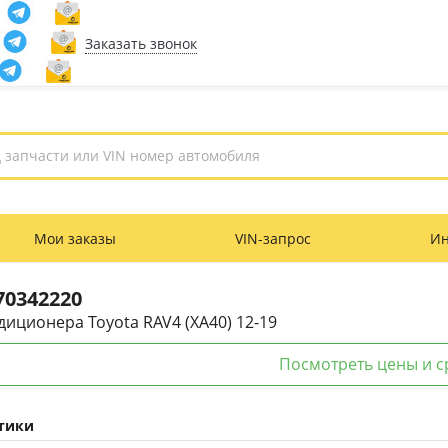
Заказать звонок
Мои заказы
VIN-запрос
И
70342220
диционера Toyota RAV4 (XA40) 12-19
Посмотреть цены и с
тики