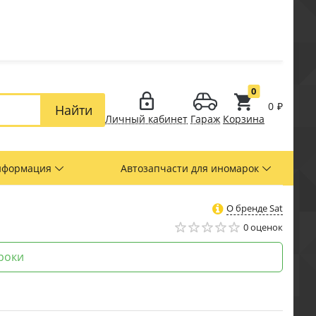
0
0
₽
Найти
Личный кабинет
Гараж
Корзина
нформация
Автозапчасти для иномарок
О бренде Sat
0 оценок
роки