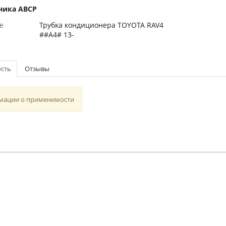
ника ABCP
е
Трубка кондиционера TOYOTA RAV4
##A4# 13-
сть
Отзывы
мации о применимости